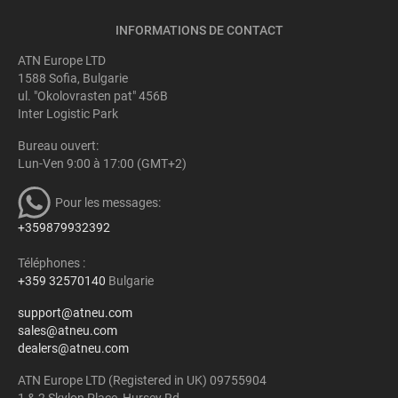
INFORMATIONS DE CONTACT
ATN Europe LTD
1588 Sofia, Bulgarie
ul. "Okolovrasten pat" 456B
Inter Logistic Park
Bureau ouvert:
Lun-Ven 9:00 à 17:00 (GMT+2)
Pour les messages:
+359879932392
Téléphones :
+359 32570140
Bulgarie
support@atneu.com
sales@atneu.com
dealers@atneu.com
ATN Europe LTD (Registered in UK) 09755904
1 & 2 Skylon Place, Hursey Rd