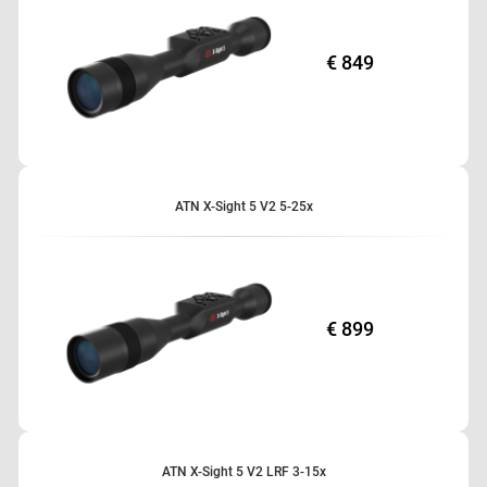
C'est une expérience visuelle 24 heures sur 24 comme vous ne l'avez
jamais vue!
CAPTEUR ULTRA 4K
€ 849
MODE JOUR/NUIT
ENREGISTREMENT VIDÉO EN 4K RÉEL
CALCULATEUR BALISTIQUE
RÉTICULES PERSONNALISÉS
RAV EN SLOW MOTION
ATN X-Sight 5 V2 5-25x
GESTION DES PROFILS
ONE SHOT ZERO
VIDÉO EN DOUBLE FLUX
ZOOM PROGRESSIF
E-COMPASS
€ 899
WIFI
GYROSCOPE 3D
CONSOMMATION D’ÉNERGIE ULTRA-BASSE
CONFORT OCULAIRE
ATN X-Sight 5 V2 LRF 3-15x