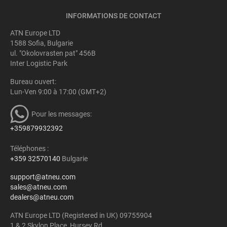
INFORMATIONS DE CONTACT
ATN Europe LTD
1588 Sofia, Bulgarie
ul. "Okolovrasten pat" 456B
Inter Logistic Park
Bureau ouvert:
Lun-Ven 9:00 à 17:00 (GMT+2)
Pour les messages:
+359879932392
Téléphones :
+359 32570140
Bulgarie
support@atneu.com
sales@atneu.com
dealers@atneu.com
ATN Europe LTD (Registered in UK) 09755904
1 & 2 Skylon Place, Hursey Rd