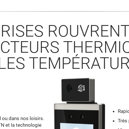
RISES ROUVRENT 
ECTEURS THERMIQ
 LES TEMPÉRATUR
Rapi
 ou dans nos loisirs.
Très 
N et la technologie