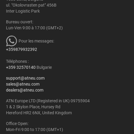
ul. "Okolovrasten pat" 456B
Inter Logistic Park
Bureau ouvert:
Lun-Ven 9:00 à 17:00 (GMT+2)
Pour les messages:
+359879932392
Téléphones :
+359 32570140
Bulgarie
support@atneu.com
sales@atneu.com
dealers@atneu.com
ATN Europe LTD (Registered in UK) 09755904
1 & 2 Skylon Place, Hursey Rd
Hereford HR2 6NX, United Kingdom
Office Open:
Mon-Fri 9:00 to 17:00 (GMT+1)