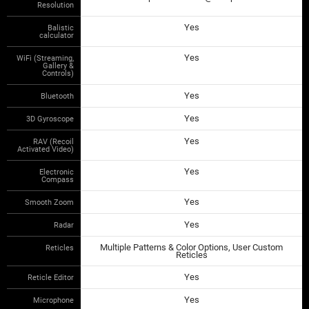
Resolution
Yes
Balistic
calculator
Yes
WiFi (Streaming,
Gallery &
Controls)
Yes
Bluetooth
Yes
3D Gyroscope
Yes
RAV (Recoil
Activated Video)
Yes
Electronic
Compass
Yes
Smooth Zoom
Yes
Radar
Multiple Patterns & Color Options, User Custom
Reticles
Reticles
Yes
Reticle Editor
Yes
Microphone