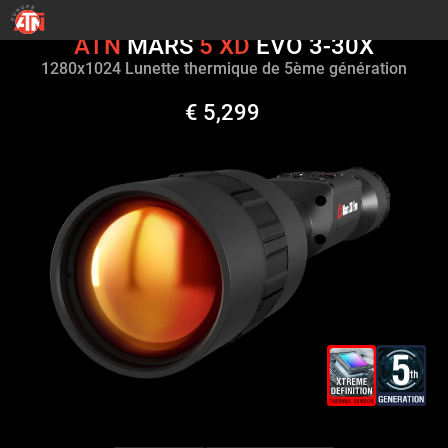
ATN
MARS
5
XD
EVO 3-30X
1280х1024 Lunette thermique de 5ème génération
€ 5,299