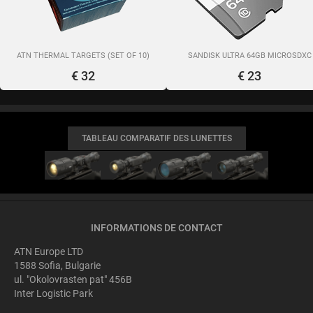
ATN THERMAL TARGETS (SET OF 10)
SANDISK ULTRA 64GB MICROSDXC
€ 32
€ 23
TABLEAU COMPARATIF DES LUNETTES
INFORMATIONS DE CONTACT
ATN Europe LTD
1588 Sofia, Bulgarie
ul. "Okolovrasten pat" 456B
Inter Logistic Park