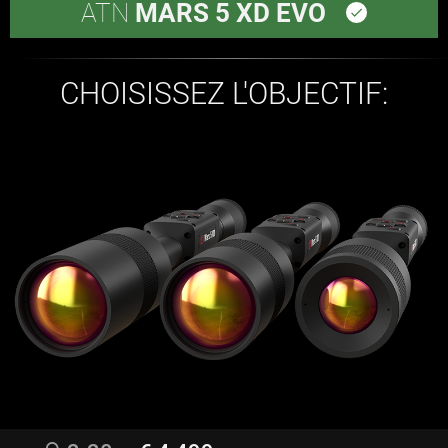
ATN
MARS 5 XD EVO
done
CHOISISSEZ L'OBJECTIF: