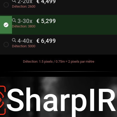
2-20x
€ 4,499
radio_button_unchecked
Détection:
2600
3-30x
€ 5,299
done
Détection:
3800
4-40x
€ 6,499
radio_button_unchecked
Détection:
5000
Détection: 1.5 pixels / 0.75m = 2 pixels par mètre
SharpI