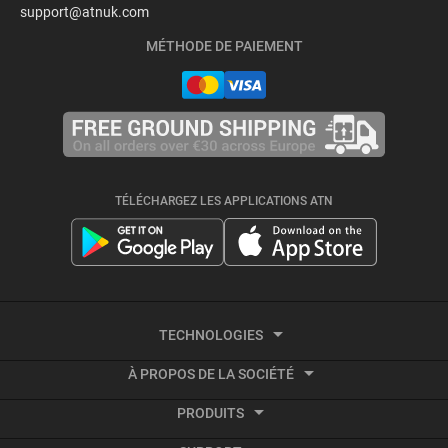
support@atnuk.com
MÉTHODE DE PAIEMENT
TÉLÉCHARGEZ LES APPLICATIONS ATN
TECHNOLOGIES
À PROPOS DE LA SOCIÉTÉ
Imagerie thermique
PRODUITS
À propos d'ATN
Vidéo activée par le recul