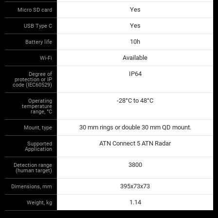
Yes
Micro SD card
Yes
USB Type C
10h
Battery life
Available
Wi-Fi
IP64
Degree of
protection or IP
code (IEC60529)
-28°C to 48°C
Operating
temperature
range, °С
30 mm rings or double 30 mm QD mount.
Mount, type
ATN Connect 5 ATN Radar
Supported
Application
3800
Detection range
(human target)
395x73x73
Dimensions, mm
1.14
Weight, kg