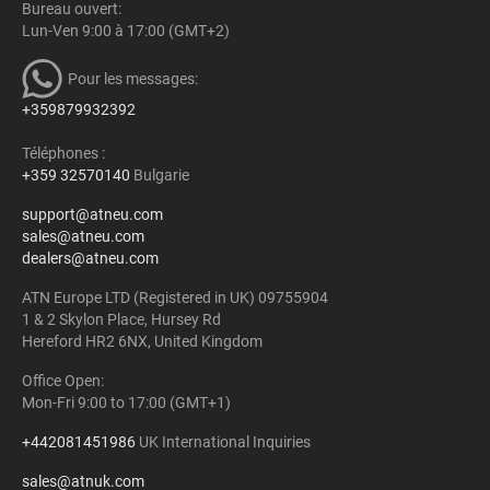
Bureau ouvert:
Lun-Ven 9:00 à 17:00 (GMT+2)
Pour les messages:
+359879932392
Téléphones :
+359 32570140
Bulgarie
support@atneu.com
sales@atneu.com
dealers@atneu.com
ATN Europe LTD (Registered in UK) 09755904
1 & 2 Skylon Place, Hursey Rd
Hereford HR2 6NX, United Kingdom
Office Open:
Mon-Fri 9:00 to 17:00 (GMT+1)
+442081451986
UK International Inquiries
sales@atnuk.com