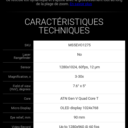
de la plage de zoom.
En savoir plus
CARACTÉRISTIQUES
TECHNIQUES
MS5EVO1275
SKU
No
Laser
Rangefinder
1280x1024, 60fps, 12 µm
Sensor
3-30x
Magnification, x
7.6° x 5°
Field of view
(HxV), degrees
ATN Gen V Quad Core T
Core
OLED display 1024x768
Micro Display
90 mm
Eye relief, mm
Up to 1280x960 @ 60 fps
Video Record