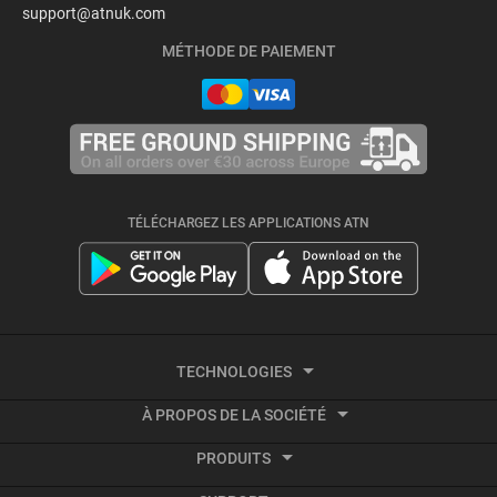
support@atnuk.com
MÉTHODE DE PAIEMENT
TÉLÉCHARGEZ LES APPLICATIONS ATN
TECHNOLOGIES
À PROPOS DE LA SOCIÉTÉ
Imagerie thermique
PRODUITS
À propos d'ATN
Vidéo activée par le recul