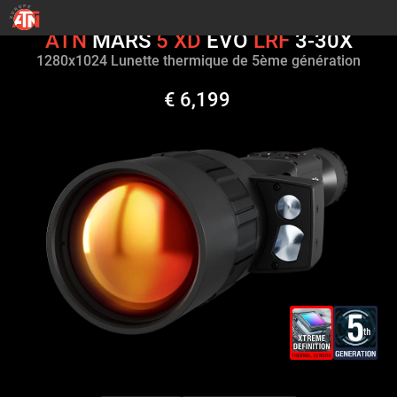
ATN
MARS
5
XD
EVO
LRF
3-30X
1280х1024 Lunette thermique de 5ème génération
€ 6,199