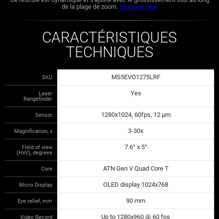
de la plage de zoom.
En savoir plus
CARACTÉRISTIQUES
TECHNIQUES
MS5EVO1275LRF
SKU
Yes
Laser
Rangefinder
1280x1024, 60fps, 12 µm
Sensor
3-30x
Magnification, x
7.6° x 5°
Field of view
(HxV), degrees
ATN Gen V Quad Core T
Core
OLED display 1024x768
Micro Display
90 mm
Eye relief, mm
Up to 1280x960 @ 60 fps
Video Record