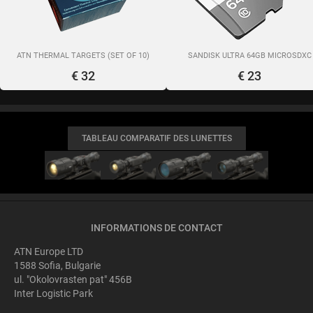
ATN THERMAL TARGETS (SET OF 10)
SANDISK ULTRA 64GB MICROSDXC
€ 32
€ 23
TABLEAU COMPARATIF DES LUNETTES
INFORMATIONS DE CONTACT
ATN Europe LTD
1588 Sofia, Bulgarie
ul. "Okolovrasten pat" 456B
Inter Logistic Park