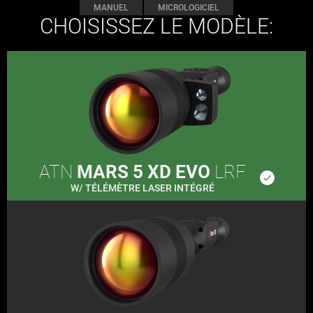
MANUEL
MICROLOGICIEL
CHOISISSEZ LE MODÈLE:
ATN
MARS 5 XD EVO
LRF
done
W/ TÉLÉMÈTRE LASER INTÉGRÉ