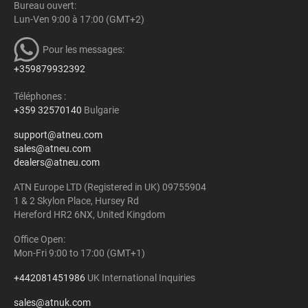
Bureau ouvert:
Lun-Ven 9:00 à 17:00 (GMT+2)
Pour les messages:
+359879932392
Téléphones :
+359 32570140
Bulgarie
support@atneu.com
sales@atneu.com
dealers@atneu.com
ATN Europe LTD (Registered in UK) 09755904
1 & 2 Skylon Place, Hursey Rd
Hereford HR2 6NX, United Kingdom
Office Open:
Mon-Fri 9:00 to 17:00 (GMT+1)
+442081451986
UK International Inquiries
sales@atnuk.com