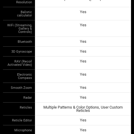
Resolution
Yes
Balistic
calculator
Yes
WiFi (Streaming,
Gallery &
Controls)
Yes
Bluetooth
Yes
3D Gyroscope
Yes
RAV (Recoil
Activated Video)
Yes
Electronic
Compass
Yes
Smooth Zoom
Yes
Radar
Multiple Patterns & Color Options, User Custom
Reticles
Reticles
Yes
Reticle Editor
Yes
Microphone