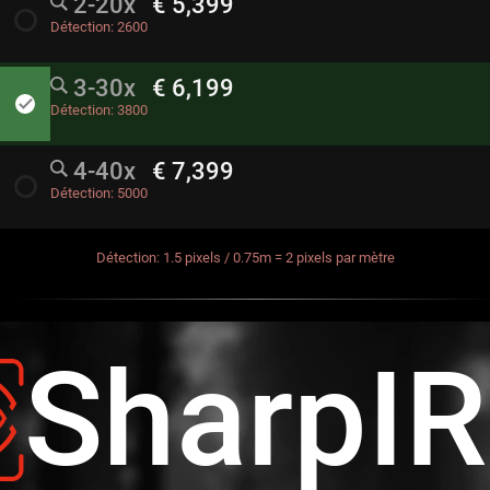
2-20x
€ 5,399
radio_button_unchecked
Détection:
2600
3-30x
€ 6,199
done
Détection:
3800
4-40x
€ 7,399
radio_button_unchecked
Détection:
5000
Détection: 1.5 pixels / 0.75m = 2 pixels par mètre
SharpI