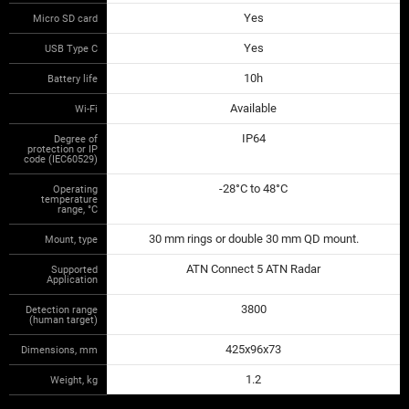
Yes
Micro SD card
Yes
USB Type C
10h
Battery life
Available
Wi-Fi
IP64
Degree of
protection or IP
code (IEC60529)
-28°C to 48°C
Operating
temperature
range, °С
30 mm rings or double 30 mm QD mount.
Mount, type
ATN Connect 5 ATN Radar
Supported
Application
3800
Detection range
(human target)
425x96x73
Dimensions, mm
1.2
Weight, kg