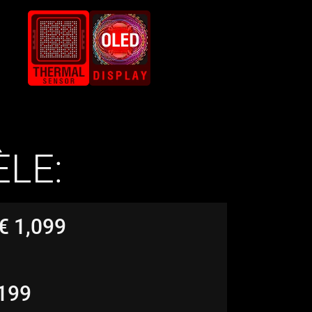
ÈLE:
€ 1,099
,199