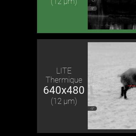
(12 μm)
LITE
Thermique
640x480
(12 μm)