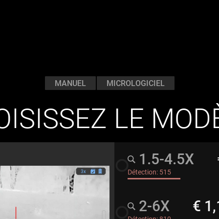
MANUEL
MICROLOGICIEL
ISISSEZ LE MOD
1.5-4.5X
radio_button_unchecked
Détection:
515
2-6X
€ 1
radio_button_unchecked