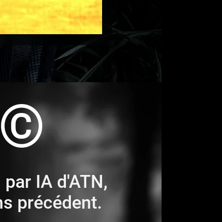
R©
 par IA d'ATN,
ns précédent.