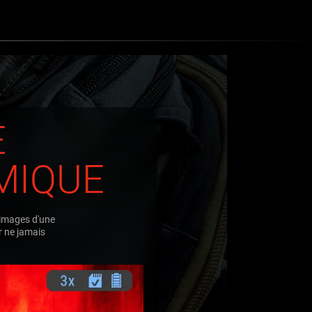
E
MIQUE
 images d'une
r ne jamais