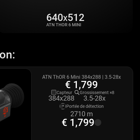
640
512
X
ATN THOR 6 MINI
ion:
ATN ThOR 6 Mini 384x288 | 3.5-28x
€ 1,799
Capteur
Grossissement ×8
3.5-28x
384x288
Portée de détection
2710 m
€ 1,799