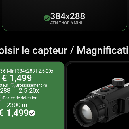
384
288
X
ATN THOR 6 MINI
isir le capteur / Magnificat
 6 Mini 384x288 | 2.5-20x
€ 1,499
teur
Grossissement ×8
2.5-20x
x288
Portée de détection
2300 m
€ 1,499