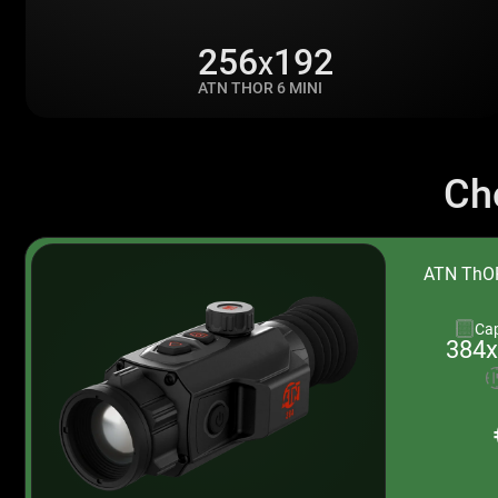
256
192
X
ATN THOR 6 MINI
Cho
ATN ThOR
Cap
384