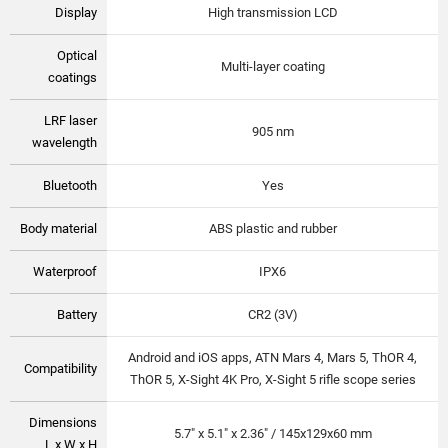
Display
High transmission LCD
Optical
Multi-layer coating
coatings
LRF laser
905 nm
wavelength
Bluetooth
Yes
Body material
ABS plastic and rubber
Waterproof
IPX6
Battery
CR2 (3V)
Android and iOS apps, ATN Mars 4, Mars 5, ThOR 4,
Compatibility
ThOR 5, X-Sight 4K Pro, X-Sight 5 rifle scope series
Dimensions
5.7" x 5.1" x 2.36" / 145x129x60 mm
L x W x H