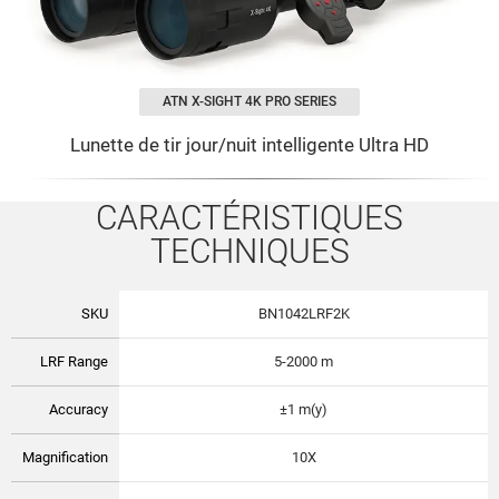
ATN X-SIGHT 4K PRO SERIES
Lunette de tir jour/nuit intelligente Ultra HD
CARACTÉRISTIQUES
TECHNIQUES
SKU
BN1042LRF2K
LRF Range
5-2000 m
Accuracy
±1 m(y)
Magnification
10X