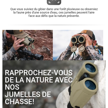
Que vous suiviez du gibier dans une forêt pluvieuse ou observiez
la faune près d'une source d'eau, ces jumelles peuvent faire
face aux défis que la nature présente.
RAPPROCHEZ-VOUS
DE LA NATURE AVEC
NOS
JUMELLES DE
CHASSE!