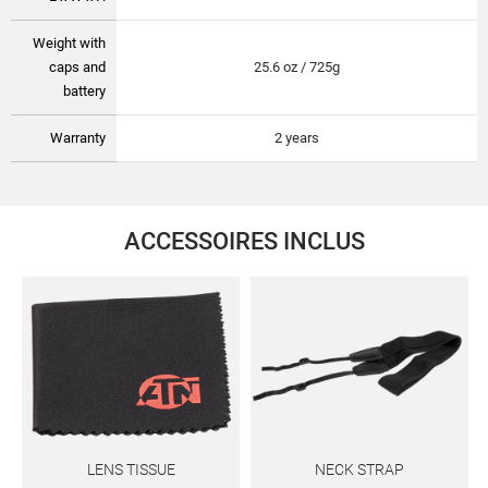
Weight with
caps and
25.6 oz / 725g
battery
Warranty
2 years
ACCESSOIRES INCLUS
LENS TISSUE
NECK STRAP