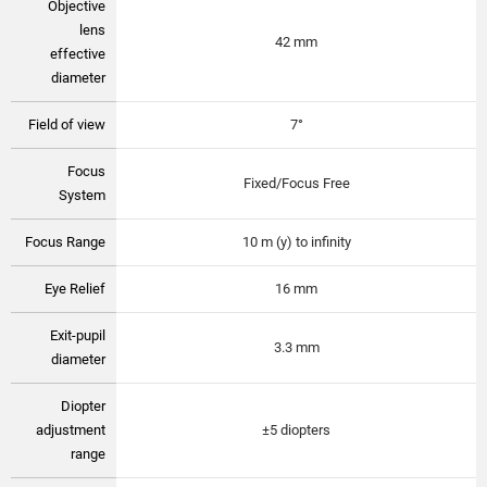
Objective
lens
42 mm
effective
diameter
Field of view
7°
Focus
Fixed/Focus Free
System
Focus Range
10 m (y) to infinity
Eye Relief
16 mm
Exit-pupil
3.3 mm
diameter
Diopter
adjustment
±5 diopters
range