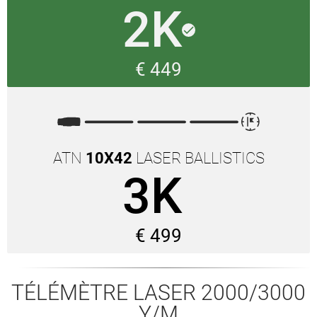
2K
done
€ 449
ATN
10X42
LASER BALLISTICS
3K
€ 499
TÉLÉMÈTRE LASER 2000/3000
Y/M