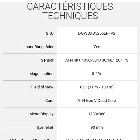
CARACTÉRISTIQUES
TECHNIQUES
SKU
DGWSXS5255LRFV2
Laser Rangefider
Yes
Sensor
ATN 4K+ 4056x3040 30/60/120 FPS
Magnification
5-25x
Field of view
6.3° (11 m / 100 m)
Core
ATN Gen V Quad Core
Micro Display
1280x960
Eye relief
90 mm