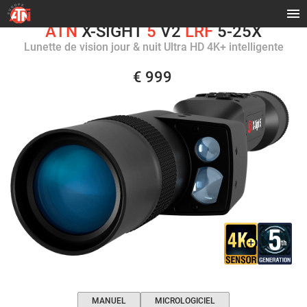
ATN
X-SIGHT
5
V2
LRF
5-25X
Lunette de vision jour & nuit Ultra HD 4K+ intelligente
€ 999
MANUEL
MICROLOGICIEL