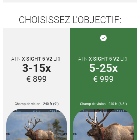
CHOISISSEZ L'OBJECTIF:
done
ATN
X-SIGHT 5 V2
LRF
ATN
X-SIGHT 5 V2
LRF
3-15x
5-25x
€ 899
€ 999
Champ de vision - 240 ft (9°)
Champ de vision - 240 ft (6.3°)