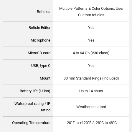
Multiple Patterns & Color Options, User
Reticles
Custom reticles
Reticle Editor
Yes
Microphone
Yes
MicroSD card
4 to 64 Gb (V30 class)
USB, type C
Yes
Mount
30 mm Standard Rings (included)
Battery life (Li-ion)
Up to 14 hours
Waterproof rating / IP
Weather resistant
rating
Operating Temperature
-20°F to +120°F / -28°C to 48°C