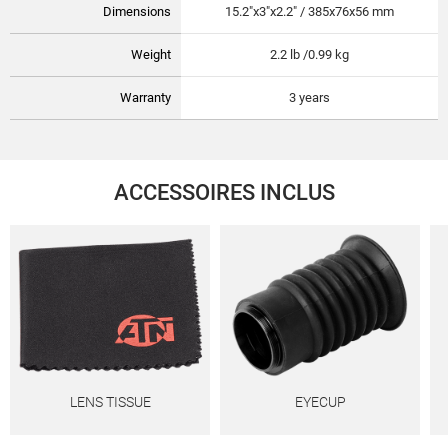
Dimensions
15.2"x3"x2.2" / 385x76x56 mm
Weight
2.2 lb /0.99 kg
Warranty
3 years
ACCESSOIRES INCLUS
LENS TISSUE
EYECUP