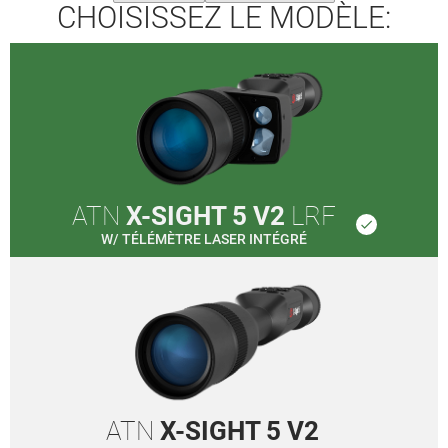
CHOISISSEZ LE MODÈLE:
ATN
X-SIGHT 5 V2
LRF
done
W/ TÉLÉMÈTRE LASER INTÉGRÉ
ATN
X-SIGHT 5 V2