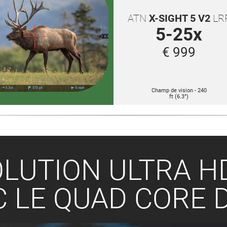
ATN
X-SIGHT 5 V2
LR
5-25x
€ 999
Champ de vision - 240
ft (6.3°)
LUTION ULTRA H
 LE QUAD CORE 