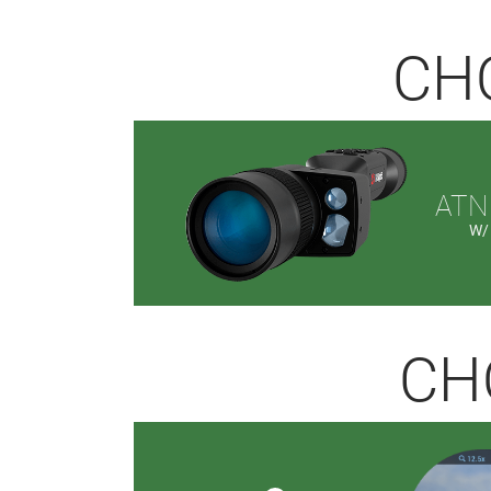
CHO
AT
W/
CHO