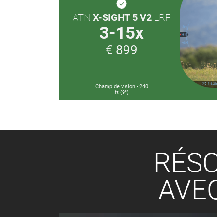
done
ATN
X-SIGHT 5 V2
LRF
3-15x
€ 899
Champ de vision - 240
ft (9°)
RÉSO
AVEC