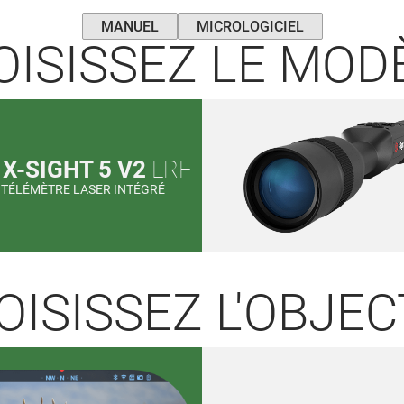
MANUEL
MICROLOGICIEL
ISISSEZ LE MOD
N
X-SIGHT 5 V2
LRF
done
 TÉLÉMÈTRE LASER INTÉGRÉ
ISISSEZ L'OBJECT