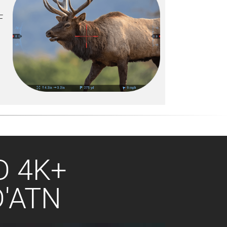
F
D 4K+
D'ATN