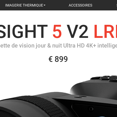
IMAGERIE THERMIQUE
ACCESSOIRES
SIGHT
5
V2
LR
ette de vision jour & nuit Ultra HD 4K+ intellig
€ 899