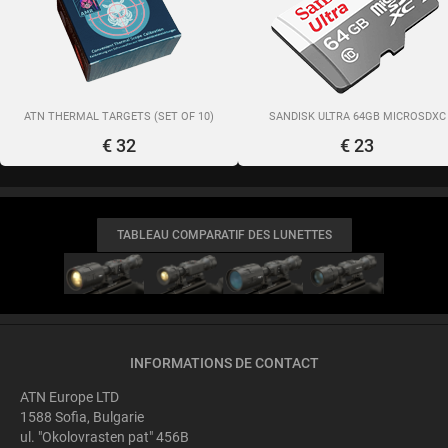
ATN THERMAL TARGETS (SET OF 10)
SANDISK ULTRA 64GB MICROSDXC
€ 32
€ 23
TABLEAU COMPARATIF DES LUNETTES
INFORMATIONS DE CONTACT
ATN Europe LTD
1588 Sofia, Bulgarie
ul. "Okolovrasten pat" 456B