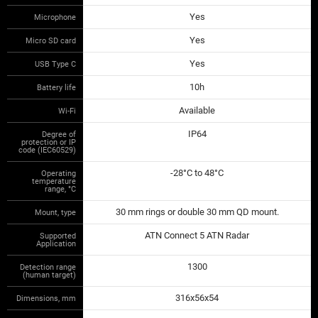
Yes
Microphone
Yes
Micro SD card
Yes
USB Type C
10h
Battery life
Available
Wi-Fi
IP64
Degree of
protection or IP
code (IEC60529)
-28°C to 48°C
Operating
temperature
range, °С
30 mm rings or double 30 mm QD mount.
Mount, type
ATN Connect 5 ATN Radar
Supported
Application
1300
Detection range
(human target)
316x56x54
Dimensions, mm