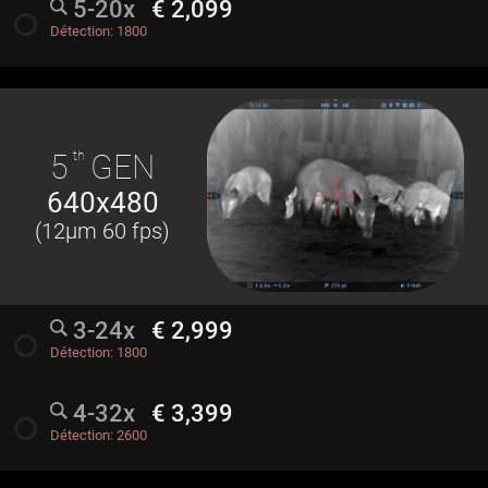
5-20x
€ 2,099
radio_button_unchecked
Détection:
1800
5
th
GEN
640x480
(12µm 60 fps)
3-24x
€ 2,999
radio_button_unchecked
Détection:
1800
4-32x
€ 3,399
radio_button_unchecked
Détection:
2600