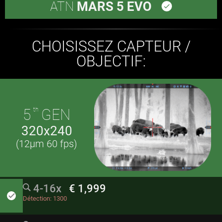
ATN
MARS 5 EVO
done
CHOISISSEZ CAPTEUR /
OBJECTIF:
5
th
GEN
320x240
(12µm 60 fps)
4-16x
€ 1,999
done
Détection:
1300