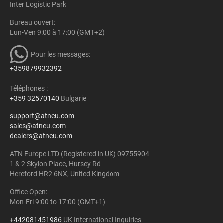
Inter Logistic Park
Bureau ouvert:
Lun-Ven 9:00 à 17:00 (GMT+2)
Pour les messages:
+359879932392
Téléphones :
+359 32570140
Bulgarie
support@atneu.com
sales@atneu.com
dealers@atneu.com
ATN Europe LTD (Registered in UK) 09755904
1 & 2 Skylon Place, Hursey Rd
Hereford HR2 6NX, United Kingdom
Office Open:
Mon-Fri 9:00 to 17:00 (GMT+1)
+442081451986
UK International Inquiries