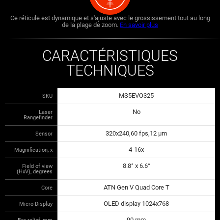
Ce réticule est dynamique et s'ajuste avec le grossissement tout au long
de la plage de zoom.
En savoir plus
CARACTÉRISTIQUES
TECHNIQUES
MS5EVO325
SKU
No
Laser
Rangefinder
320x240,60 fps,12 µm
Sensor
4-16x
Magnification, x
8.8° x 6.6°
Field of view
(HxV), degrees
ATN Gen V Quad Core T
Core
OLED display 1024x768
Micro Display
90 mm
Eye relief, mm