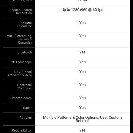
Up to 1280x960 @ 60 fps
Video Record
Resolution
Yes
Balistic
calculator
Yes
WiFi (Streaming,
Gallery &
Controls)
Yes
Bluetooth
Yes
3D Gyroscope
Yes
RAV (Recoil
Activated Video)
Yes
Electronic
Compass
Yes
Smooth Zoom
Yes
Radar
Multiple Patterns & Color Options, User Custom
Reticles
Reticles
Yes
Reticle Editor