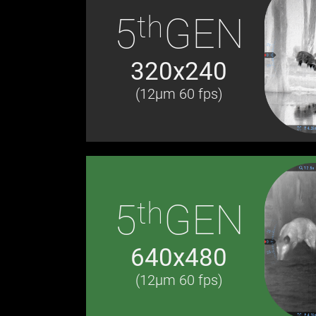
th
5
GEN
320x240
(12µm 60 fps)
th
5
GEN
640x480
(12µm 60 fps)