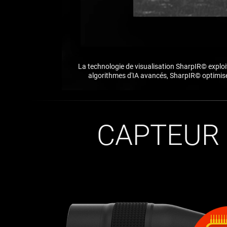
La technologie de visualisation SharpIR© exploite
algorithmes d'IA avancés, SharpIR© optimise l
CAPTEUR 