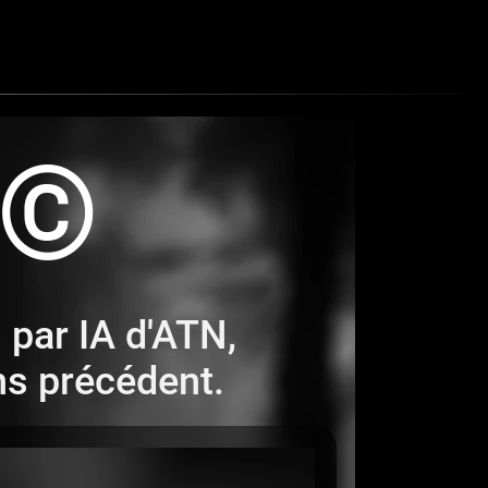
R©
 par IA d'ATN,
ns précédent.