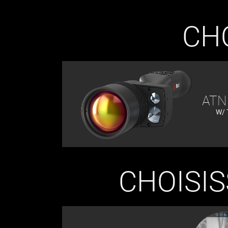
CHO
AT
W/ 
CHOISIS