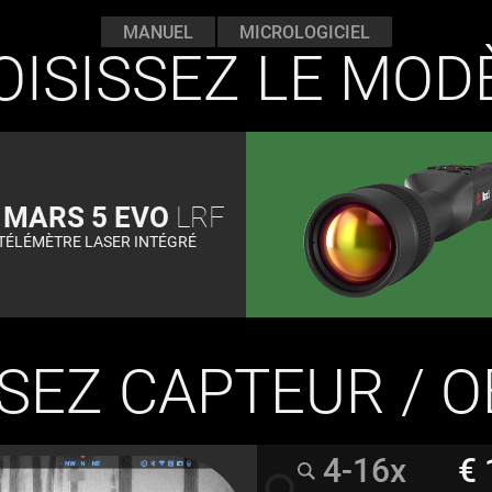
MANUEL
MICROLOGICIEL
ISISSEZ LE MOD
N
MARS 5 EVO
LRF
TÉLÉMÈTRE LASER INTÉGRÉ
SEZ CAPTEUR / O
4-16x
€ 
radio_button_unchecked