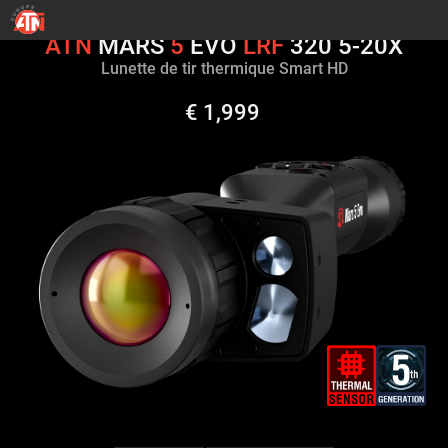
ATN
MARS
5
EVO
LRF
320 5-20X
Lunette de tir thermique Smart HD
€ 1,999