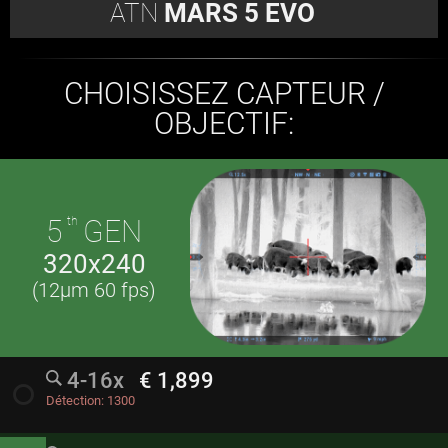
ATN
MARS 5 EVO
CHOISISSEZ CAPTEUR /
OBJECTIF:
5
th
GEN
320x240
(12µm 60 fps)
4-16x
€ 1,899
radio_button_unchecked
Détection:
1300