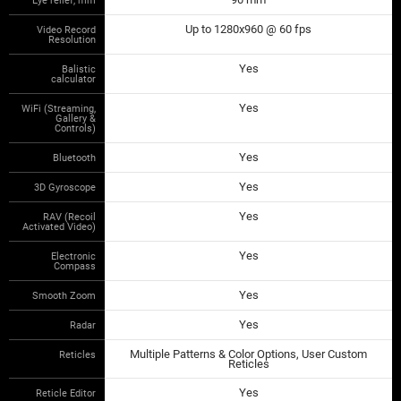
Up to 1280x960 @ 60 fps
Video Record
Resolution
Yes
Balistic
calculator
Yes
WiFi (Streaming,
Gallery &
Controls)
Yes
Bluetooth
Yes
3D Gyroscope
Yes
RAV (Recoil
Activated Video)
Yes
Electronic
Compass
Yes
Smooth Zoom
Yes
Radar
Multiple Patterns & Color Options, User Custom
Reticles
Reticles
Yes
Reticle Editor