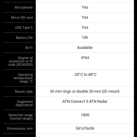
Yes
Microphone
Yes
Micro SD card
Yes
USB Type C
10h
Battery life
Available
Wi-Fi
IP64
Degree of
protection or IP
code (IEC60529)
-28°C to 48°C
Operating
temperature
range, °С
30 mm rings or double 30 mm QD mount.
Mount, type
ATN Connect 5 ATN Radar
Supported
Application
1800
Detection range
(human target)
341x76x56
Dimensions, mm