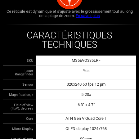
Ce réticule est dynamique et s'ajuste avec le grossissement tout au long
de la plage de zoom.
En savoir plus
CARACTÉRISTIQUES
TECHNIQUES
MS5EVO335LRF
SKU
Yes
Laser
Rangefinder
320x240,60 fps,12 µm
Sensor
5-20x
Magnification, x
6.3° x 4.7°
Field of view
(HxV), degrees
ATN Gen V Quad Core T
Core
OLED display 1024x768
Micro Display
90 mm
Eye relief, mm