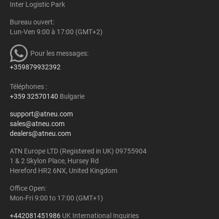
Inter Logistic Park
Bureau ouvert:
Lun-Ven 9:00 à 17:00 (GMT+2)
Pour les messages:
+359879932392
Téléphones :
+359 32570140
Bulgarie
support@atneu.com
sales@atneu.com
dealers@atneu.com
ATN Europe LTD (Registered in UK) 09755904
1 & 2 Skylon Place, Hursey Rd
Hereford HR2 6NX, United Kingdom
Office Open:
Mon-Fri 9:00 to 17:00 (GMT+1)
+442081451986
UK International Inquiries