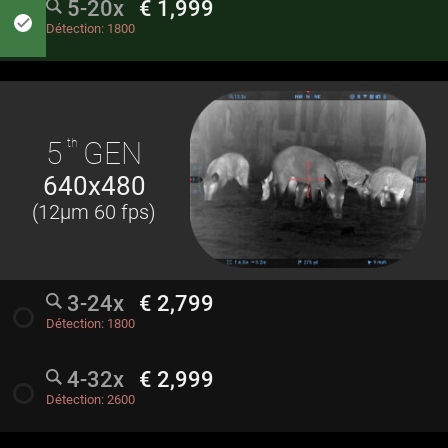
5-20x
€ 1,999
done
Détection:
1800
5
th
GEN
640x480
(12µm 60 fps)
3-24x
€ 2,799
radio_button_unchecked
Détection:
1800
4-32x
€ 2,999
radio_button_unchecked
Détection:
2600