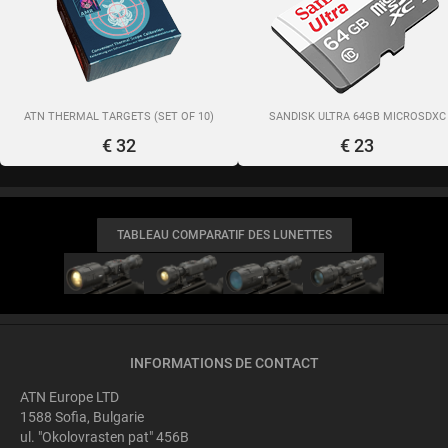
ATN THERMAL TARGETS (SET OF 10)
SANDISK ULTRA 64GB MICROSDXC
€ 32
€ 23
TABLEAU COMPARATIF DES LUNETTES
INFORMATIONS DE CONTACT
ATN Europe LTD
1588 Sofia, Bulgarie
ul. "Okolovrasten pat" 456B